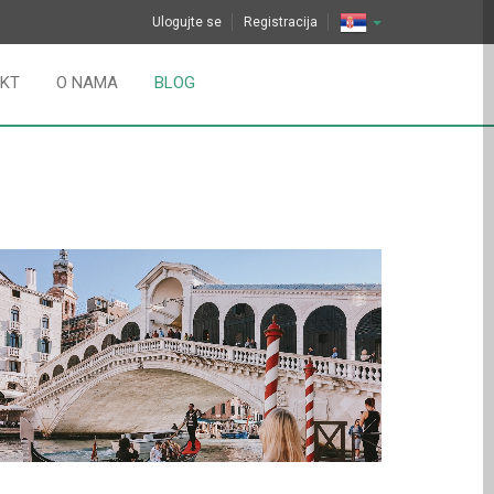
Ulogujte se
Registracija
KT
O NAMA
BLOG