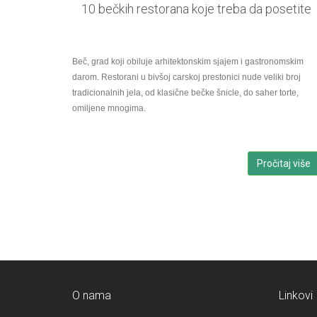
10 bečkih restorana koje treba da posetite
Beč, grad koji obiluje arhitektonskim sjajem i gastronomskim
darom. Restorani u bivšoj carskoj prestonici nude veliki broj
tradicionalnih jela, od klasične bečke šnicle, do saher torte,
omiljene mnogima.
Pročitaj više
O nama
Linkovi