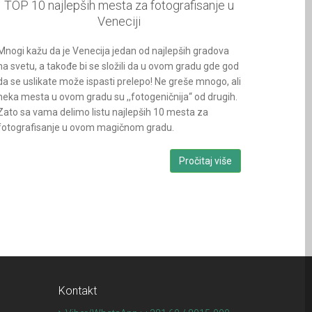
TOP 10 najlepših mesta za fotografisanje u
Veneciji
Mnogi kažu da je Venecija jedan od najlepših gradova
na svetu, a takođe bi se složili da u ovom gradu gde god
da se uslikate može ispasti prelepo! Ne greše mnogo, ali
neka mesta u ovom gradu su ,,fotogeničnija“ od drugih.
Zato sa vama delimo listu najlepših 10 mesta za
fotografisanje u ovom magičnom gradu.
Pročitaj više
Kontakt