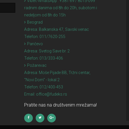
Viber/WhatsApp : +381 69 / 8015-099
radnim danima od 8h do 20h, subotom i
nedeljom od 8h do 15h
Beograd
Adresa:
Balkanska 47, Savski venac
Telefon:
011/7620-255
Pančevo
Adresa:
Svetog Save br. 2
Telefon:
013/333-406
Požarevac
Adresa:
Moše Pijade BB, Tržni centar,
"Novi Dom" - lokal 2
Telefon:
012/400-453
Email:
office@fudeks.rs
Pratite nas na društvenim mrežama!