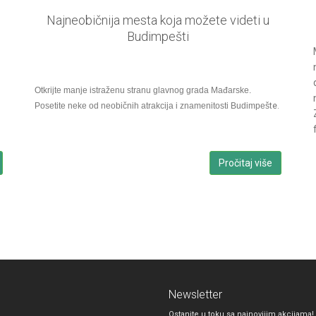
Najneobičnija mesta koja možete videti u
Budimpešti
Otkrijte manje istraženu stranu glavnog grada Mađarske.
Posetite neke od neobičnih atrakcija i znamenitosti Budimpeš
te.
Pročitaj više
Newsletter
Ostanite u toku sa najnovijim akcijama!