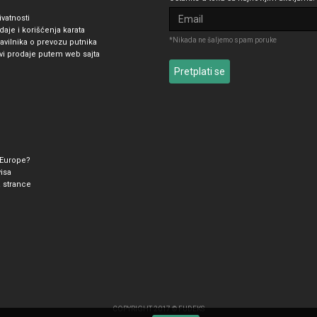
ivatnosti
daje i korišćenja karata
*Nikada ne šaljemo spam poruke
ravilnika o prevozu putnika
ovi prodaje putem web sajta
 Europe?
visa
a strance
COPYRIGHT 2017 © FUDEKS