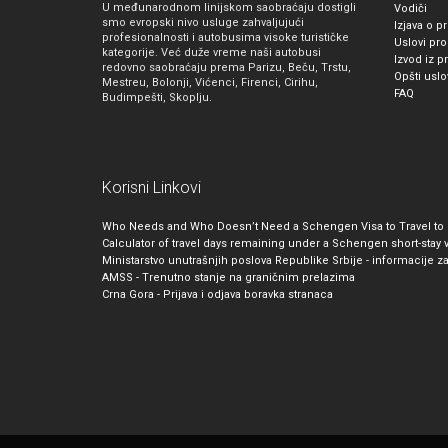
U međunarodnom linijskom saobraćaju dostigli
Vodiči
smo evropski nivo usluge zahvaljujući
Izjava o pr
profesionalnosti i autobusima visoke turističke
Uslovi pro
kategorije. Već duže vreme naši autobusi
Izvod iz p
redovno saobraćaju prema Parizu, Beču, Trstu,
Opšti usl
Mestreu, Bolonji, Vićenci, Firenci, Cirihu,
FAQ
Budimpešti, Skoplju.
Korisni Linkovi
Who Needs and Who Doesn’t Need a Schengen Visa to Travel to
Calculator of travel days remaining under a Schengen short-stay 
Ministarstvo unutrašnjih poslova Republike Srbije - informacije z
AMSS - Trenutno stanje na graničnim prelazima
Crna Gora - Prijava i odjava boravka stranaca